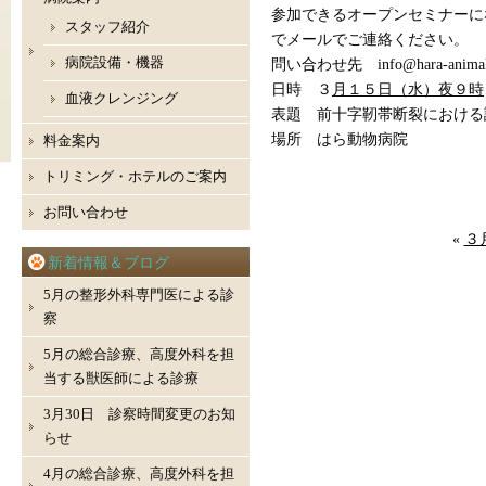
参加できるオープンセミナーに
スタッフ紹介
でメールでご連絡ください。
病院設備・機器
問い合わせ先 info@hara-animal
日時 ３
月１５日（水）夜９時
血液クレンジング
表題 前十字靭帯断裂における
場所 はら動物病院
料金案内
トリミング・ホテルのご案内
お問い合わせ
«
３
新着情報＆ブログ
5月の整形外科専門医による診
察
5月の総合診療、高度外科を担
当する獣医師による診療
3月30日 診察時間変更のお知
らせ
4月の総合診療、高度外科を担