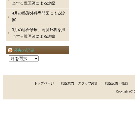
当する獣医師による診療
4月の整形外科専門医による診
察
3月の総合診療、高度外科を担
当する獣医師による診療
過去の記事
過
去
の
記
トップページ
病院案内
スタッフ紹介
病院設備・機器
事
Copyright (C)