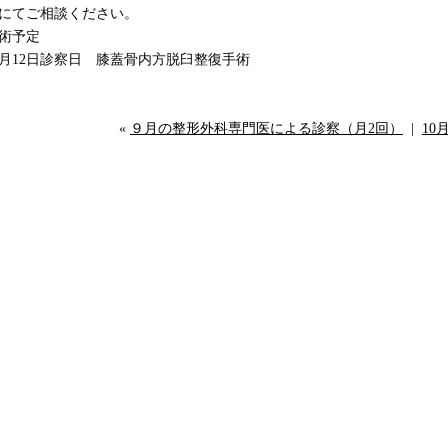
にてご相談ください。
手術予定
0月12日診察日 膝蓋骨内方脱臼整復手術
«
９月の整形外科専門医による診察（月2回）
|
10