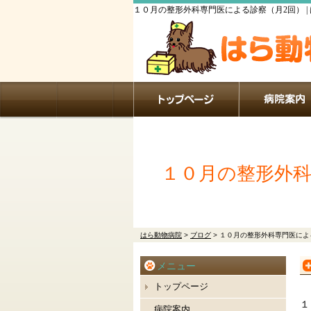
１０月の整形外科専門医による診察（月2回） |
１０月の整形外科
はら動物病院
>
ブログ
>
１０月の整形外科専門医によ
メニュー
トップページ
１
病院案内