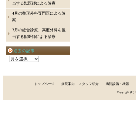
当する獣医師による診療
4月の整形外科専門医による診
察
3月の総合診療、高度外科を担
当する獣医師による診療
過去の記事
過
去
の
記
トップページ
病院案内
スタッフ紹介
病院設備・機器
事
Copyright (C)