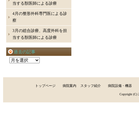
当する獣医師による診療
4月の整形外科専門医による診
察
3月の総合診療、高度外科を担
当する獣医師による診療
過去の記事
過
去
の
記
トップページ
病院案内
スタッフ紹介
病院設備・機器
事
Copyright (C)